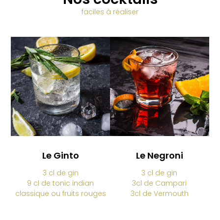
faciles à réaliser
Le Ginto
Le Negroni
3 cl de gin
3 cl de gin
9 cl de tonic indian
3cl de Campari
classique ou fruits rouges
3cl de Vermouth